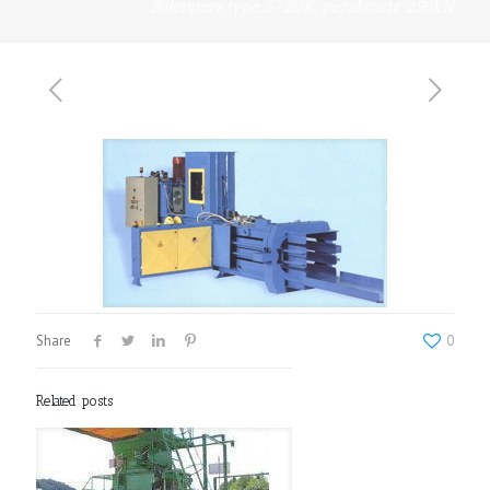
Balenpers type S-20K: perskracht 250kN
Share
0
Related posts