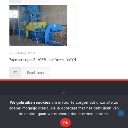
25 oktober 2019
Balenpers type S-60KV: perskracht 588kN
Read more
We gebruiken cookies
om ervoor te zorgen dat onze site zo
© D. de Breuk b.v. Hydrauliek-Persen - Realisatie:
soepel mogelijk draait. Als je doorgaat met het gebruiken van
klantenfabriek.nl
deze site, gaan we er vanuit dat je ermee instemt.
Ok