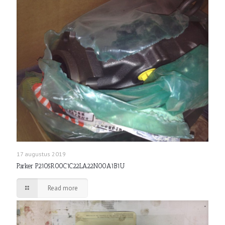
17 augustus 2019
Parker P2105R00C1C22LA22N00A1B1U
Read more