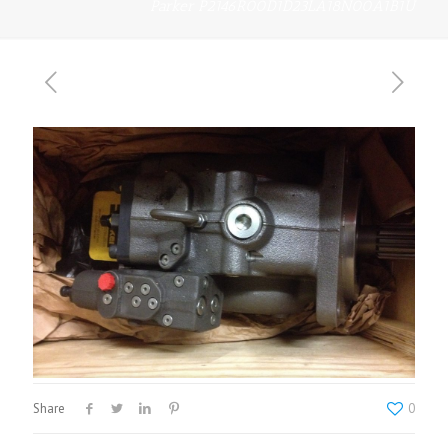
Parker P2146R00D1D23LA18N00A1B1U
Share
0