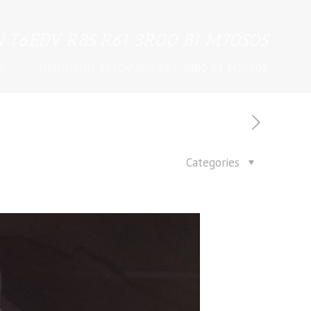
 T6EDV R85 R61 3R00 B1 M70505
e
DENNISON T6EDV R85 R61 3R00 B1 M70505
Categories