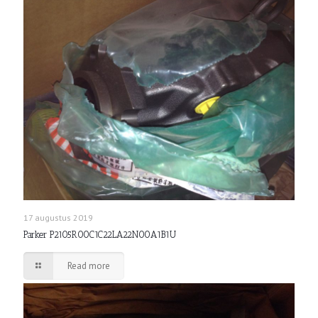
17 augustus 2019
Parker P2105R00C1C22LA22N00A1B1U
Read more