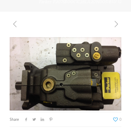
Parker P2075R00C1C28LA20N0051B1U 12
Share
0