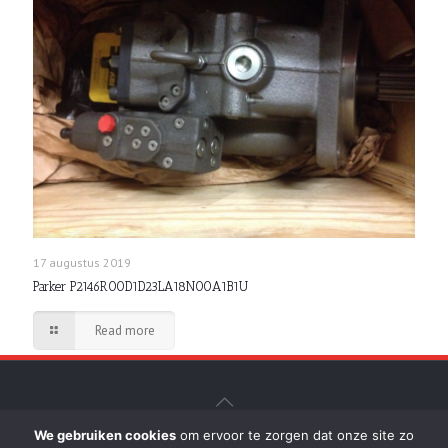
17 augustus 2019
Parker P2146R00D1D23LA18N00A1B1U
Read more
We gebruiken cookies
om ervoor te zorgen dat onze site zo
© D. de Breuk b.v. Hydrauliek-Persen - Realisatie: