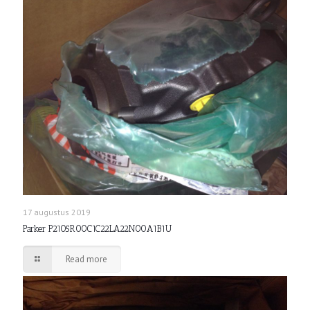
17 augustus 2019
Parker P2105R00C1C22LA22N00A1B1U
Read more