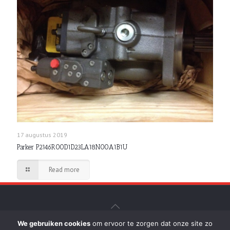
17 augustus 2019
Parker P2146R00D1D23LA18N00A1B1U
Read more
We gebruiken cookies
om ervoor te zorgen dat onze site zo
© D. de Breuk b.v. Hydrauliek-Persen - Realisatie: