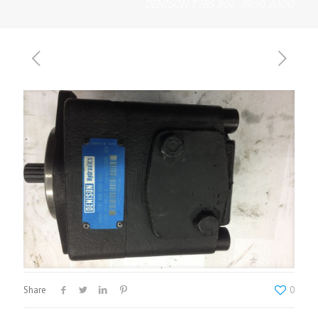
DENISON T7BS B06 3R00 A100
Share
0